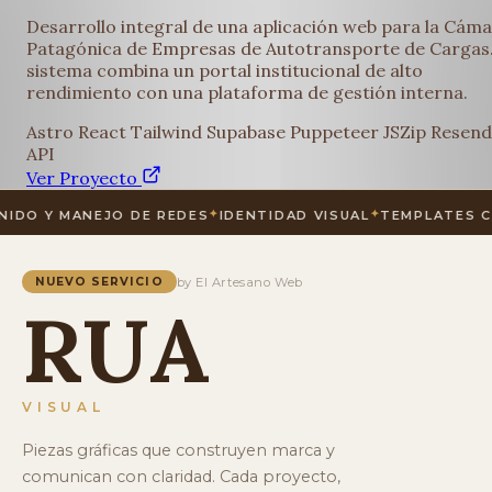
Desarrollo integral de una aplicación web para la Cám
Patagónica de Empresas de Autotransporte de Cargas.
sistema combina un portal institucional de alto
rendimiento con una plataforma de gestión interna.
Astro
React
Tailwind
Supabase
Puppeteer
JSZip
Resend
API
Ver Proyecto
IDAD VISUAL
✦
TEMPLATES CANVA
✦
INFOGRAFÍAS
✦
CONTENIDO
by El Artesano Web
NUEVO SERVICIO
R
U
A
VISUAL
Piezas gráficas que construyen marca y
comunican con claridad. Cada proyecto,