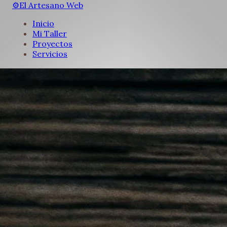
⚙️
El Artesano Web
Inicio
Mi Taller
Proyectos
Servicios
Iniciar Proyecto
Inicio
Mi Taller
Proyectos
Servicios
Iniciar Proyecto