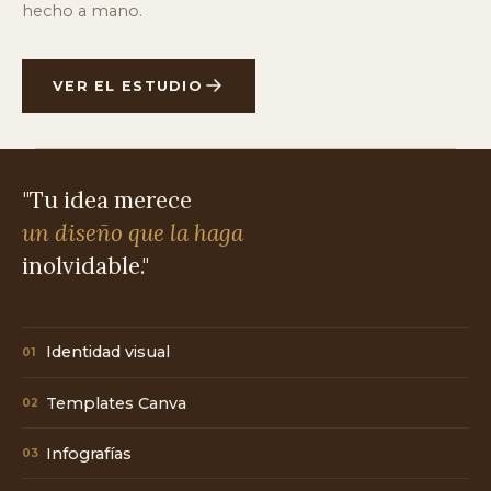
hecho a mano.
VER EL ESTUDIO
"Tu idea merece
un diseño que la haga
inolvidable."
Identidad visual
01
Templates Canva
02
Infografías
03